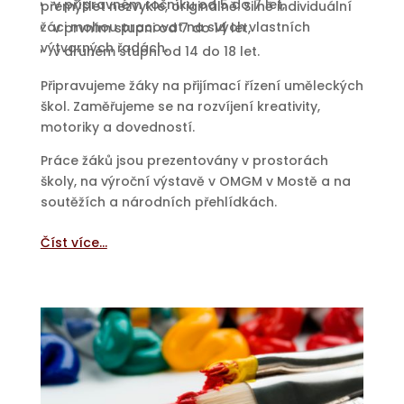
v přípravném ročníku od 5 do 7 let,
přemýšlet nezvykle, originálně. Silně individuální
žáci mohou pracovat na svých vlastních
v prvním stupni od 7 do 14 let,
výtvarných řadách.
v druhém stupni od 14 do 18 let.
Připravujeme žáky na přijímací řízení uměleckých
škol. Zaměřujeme se na rozvíjení kreativity,
motoriky a dovedností.
Práce žáků jsou prezentovány v prostorách
školy, na výroční výstavě v OMGM v Mostě a na
soutěžích a národních přehlídkách.
Číst více…