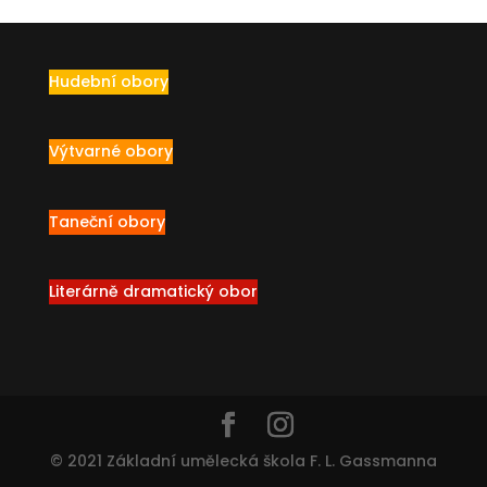
Hudební obory
Výtvarné obory
Taneční obory
Literárně dramatický obor
© 2021 Základní umělecká škola F. L. Gassmanna