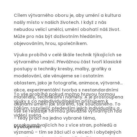
Cílem výtvarného oboru je, aby umění a kultura
našly místo v našich životech. I když z nás
nebudou velicí umělci, umění obohatí náš život.
Může pro nás být doživotním hledáním,
objevováním, hrou, společníkem.
Výuka probíhá v celé škále technik týkajících se
výtvarného umění. Převážnou část tvoří klasické
postupy a techniky kresby, malby, grafiky a
modelování, ale věnujeme se i ostatním
oblastem, jako je fotografie, animace, výtvarné
akce, experimentální tvorba s nestandardními
To vše probíhá pokud možno hravou formou
materiály, technikami i náměty. A je prostoupena
výuky s co nejindividuálnějším přístupem k
dějinami umění jak starého, tak současného. To
žákům, rozvíjejíc především jejich individualitu a
vše se realizuje formou převážně výtvarných řad
vidění světa.
– tedy prací na jedno vybrané téma,
prozkoumávajících ho z více stran, pohledů a
Vyučujeme:
významů – tím se žáci učí o věcech i obyčejných