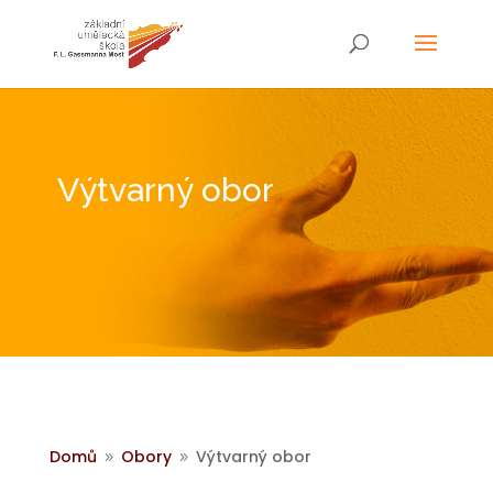
Výtvarný obor
Domů
Obory
Výtvarný obor
9
9