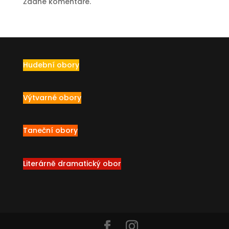
Žádné komentáře.
Hudební obory
Výtvarné obory
Taneční obory
Literárně dramatický obor