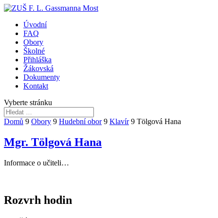
Úvodní
FAQ
Obory
Školné
Přihláška
Žákovská
Dokumenty
Kontakt
Vyberte stránku
Domů
9
Obory
9
Hudební obor
9
Klavír
9
Tölgová Hana
Mgr. Tölgová Hana
Informace o učiteli…
Rozvrh hodin